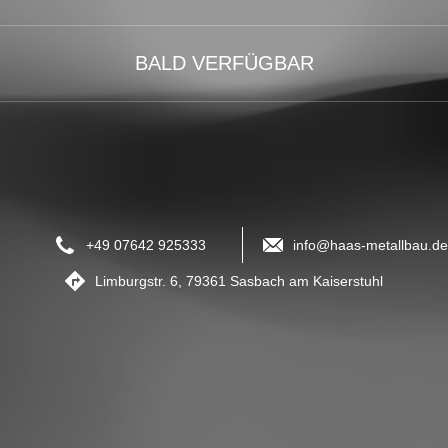
BALD VERFÜGBAR
+49 07642 925333
info@haas-metallbau.de
Limburgstr. 6, 79361 Sasbach am Kaiserstuhl